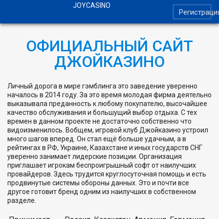
JOYCASINO
Регистраци
ОФИЦИАЛЬНЫЙ САЙТ
ДЖОЙКАЗИНО
Личный дорога в мире гэмблинга это заведение уверенно
началось в 2014 году. За это время молодая фирма деятельно
выказывала преданность к любому покупателю, высочайшее
качество обслуживания и большущий выбор отдыха. С тех
времен в данном проекте не достаточно собственно что
видоизменилось. Вобщем, игровой клуб Джойказино устроил
много шагов вперед. Он стал ещё больше удачным, а в
рейтингах в РФ, Украине, Казахстане и иных государств СНГ
уверенно занимает лидерские позиции. Организация
приглашает игрокам беспроигрышный софт от наилучших
провайдеров. Здесь трудится круглосуточная помощь и есть
продвинутые системы обороны данных. Это и почти все
другое готовит бренд одним из наилучших в собственном
разделе.