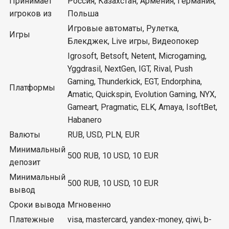
Принимает
Россия, Казахстан, Армения, Германия,
игроков из
Польша
Игровые автоматы, Рулетка,
Игры
Блекджек, Live игры, Видеопокер
Igrosoft, Betsoft, Netent, Microgaming,
Yggdrasil, NextGen, IGT, Rival, Push
Gaming, Thunderkick, EGT, Endorphina,
Платформы
Amatic, Quickspin, Evolution Gaming, NYX,
Gameart, Pragmatic, ELK, Amaya, IsoftBet,
Habanero
Валюты
RUB, USD, PLN, EUR
Минимальный
500 RUB, 10 USD, 10 EUR
депозит
Минимальный
500 RUB, 10 USD, 10 EUR
вывод
Сроки вывода
Мгновенно
Платежные
visa, mastercard, yandex-money, qiwi, b-