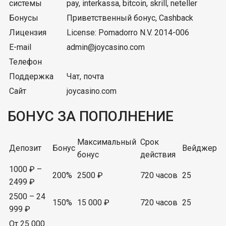
системы
pay, interkassa, bitcoin, skrill, neteller
Бонусы
Приветственный бонус, Cashback
Лицензия
License: Pomadorro N.V. 2014-006
E-mail
admin@joycasino.com
Телефон
Поддержка
Чат, почта
Сайт
joycasino.com
БОНУС ЗА ПОПОЛНЕНИЕ
Максимальный
Срок
Депозит
Бонус
Вейджер
бонус
действия
1000 ₽ –
200%
2500 ₽
720 часов
25
2499 ₽
2500 – 24
150%
15 000 ₽
720 часов
25
999 ₽
От 25 000