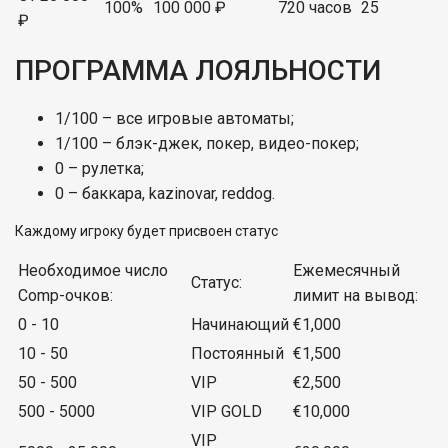
100%
100 000 ₽
720 часов
25
₽
ПРОГРАММА ЛОЯЛЬНОСТИ
1/100 – все игровые автоматы;
1/100 – блэк-джек, покер, видео-покер;
0 – рулетка;
0 – баккара, kazinovar, reddog.
Каждому игроку будет присвоен статус
Необходимое число
Ежемесячный
Статус:
Comp-очков:
лимит на вывод:
0 - 10
Начинающий
€1,000
10 - 50
Постоянный
€1,500
50 - 500
VIP
€2,500
500 - 5000
VIP GOLD
€10,000
VIP